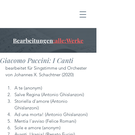
Bearbeitungen
:alle:Werke
Giacomo Puccini: I Canti
bearbeitet für Singstimme und Orchester 
von Johannes X. Schachtner (2020)
A te (anonym)
Salve Regina (Antonio Ghislanzoni)
Storiella d'amore (Antonio 
Ghislanzoni)
Ad una morta! (Antonio Ghislanzoni)
Mentía l'avviso (Felice Romani)
Sole e amore (anonym)
Avanti, Urania! (Renato Fucini)