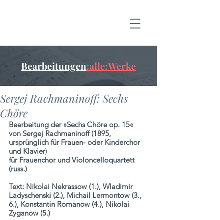
Bearbeitungen
:alle:Werke
Sergej Rachmaninoff: Sechs
Chöre
Bearbeitung der »Sechs Chöre op. 15« 
von Sergej Rachmaninoff (1895, 
ursprünglich für Frauen- oder Kinderchor 
und Klavier
)
für Frauenchor und Violoncelloquartett 
(russ.)
Text: Nikolai Nekrassow (1.), Wladimir 
Ladyschenski (2.), Michail Lermontow (3., 
6.), Konstantin Romanow (4.), Nikolai 
Zyganow (5.)