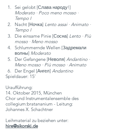
Sei gelobt [Слава народу!] 
Moderato · Poco meno mosso · 
Tempo I
Nacht [Ночка] 
Lento assai · Animato · 
Tempo I
Die einsame Pinie [Сосна] 
Lento · Più 
mosso · Meno mosso
Schlummernde Wellen [Задремали 
волны] 
Moderato
Der Gefangene [Неволя] 
Andantino · 
Meno mosso · Più mosso · Animato
Der Engel [Ангел] 
Andantino
Spieldauer: 15’
Uraufführung: 
14. Oktober 2015, München
Chor und Instrumentalensemble des 
collegium:bratananium - Leitung: 
Johannes X. Schachtner
Leihmaterial zu beziehen unter:
hire@sikorski.de