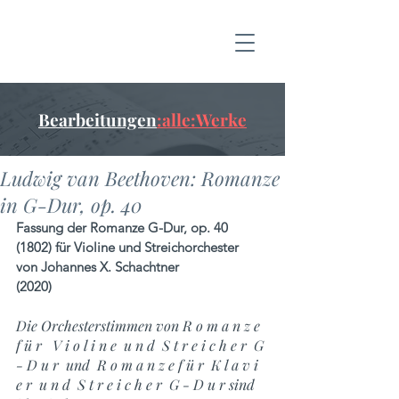
Bearbeitungen
:alle:Werke
Ludwig van Beethoven: Romanze
in G-Dur, op. 40
Fassung der Romanze G-Dur, op. 40 
(1802) für Violine und Streichorchester 
von Johannes X. Schachtner 
(2020)
Die Orchesterstimmen von R o m a n z e  
f ü r   V i o l i n e  u n d  S t r e i c h e r  G 
- D u r  und  R o m a n z e f ü r  K l a v i 
e r  u n d  S t r e i c h e r  G - D u r sind 