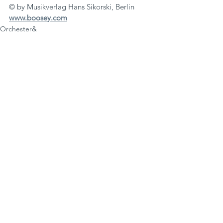
© by Musikverlag Hans Sikorski, Berlin
www.boosey.com
Orchester&
Beethoven2027
Alle ansehen
Aktuelle Beiträge